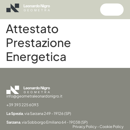
Attestato
Prestazione
Energetica
info@geometraleonardonigro.it
+39 393 225 6093
La Spezia
, via Sarzana 249 - 19126 (SP)
Sarzana
, via Sobborgo Emiliano 64 - 19038 (SP)
Privacy Policy
-
Cookie Policy